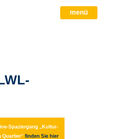
menü
 LWL-
line-Spaziergang „Kultur-
 Quartier“
finden Sie hier
.