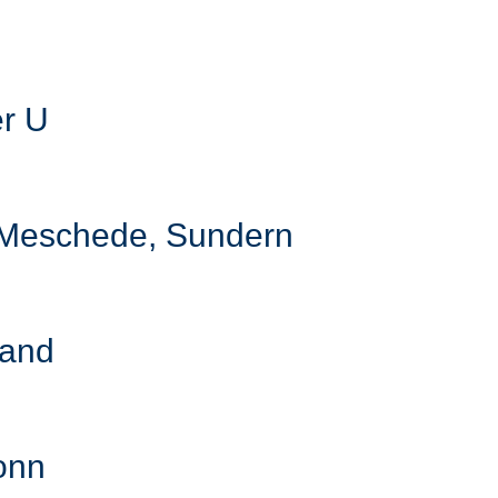
er U
, Meschede, Sundern
land
Bonn