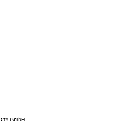
 Orte GmbH |
design by
Blanke Design