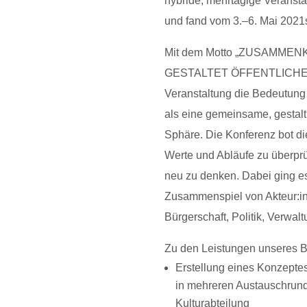
hybride, mehrtägige Veransta
und fand vom 3.–6. Mai 2021s
Mit dem Motto „ZUSAMME
GESTALTET ÖFFENTLICHE R
Veranstaltung die Bedeutung
als eine gemeinsame, gestal
Sphäre. Die Konferenz bot di
Werte und Abläufe zu überpr
neu zu denken. Dabei ging e
Zusammenspiel von Akteur:in
Bürgerschaft, Politik, Verwal
Zu den Leistungen unseres B
Erstellung eines Konzeptes;
in mehreren Austauschrund
Kulturabteilung