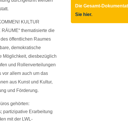
ltung durchgeführt werden
Die Gesamt-Dokumentat
tatt.
Sie hier.
NKOMMEN! KULTUR
ÄUME“ thematisierte die
 des öffentlichen Raumes
tbare, demokratische
e Möglichkeit, diesbezüglich
üfen und Rollenverteilungen
s vor allem auch um das
nen aus Kunst und Kultur,
tung und Förderung.
üros gehörten:
 partizipative Erarbeitung
en mit der LWL-