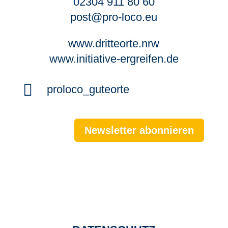
02304 911 80 60
post@pro-loco.eu
www.dritteorte.nrw
www.initiative-ergreifen.de

proloco_guteorte
Newsletter abonnieren
NEWSLETTER
JOBS