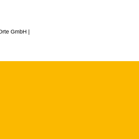
 Orte GmbH |
design by
Blanke Design