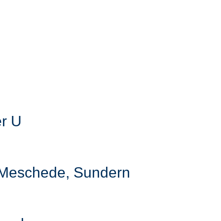
er U
, Meschede, Sundern