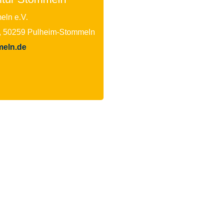
ln e.V.
, 50259 Pulheim-Stommeln
eln.de