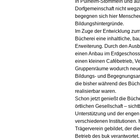
in Pulheim-Stommeln und aus
Dorfgemeinschaft nicht weg
begegnen sich hier Menschen
Bildungshintergründe.
Im Zuge der Entwicklung zum D
Bücherei eine inhaltliche, ba
Erweiterung. Durch den Aus
einen Anbau im Erdgeschoss
einen kleinen Cafébetrieb, V
Gruppenräume wodurch neue 
Bildungs- und Begegnungsan
die bisher während des Büch
realisierbar waren.
Schon jetzt genießt die Büch
örtlichen Gesellschaft – sich
Unterstützung und der enge
verschiedenen Institutionen. 
Trägerverein gebildet, der d
Betrieb des
buk
verantwortet.