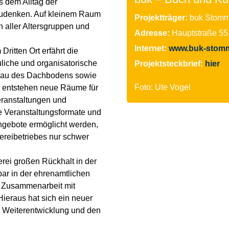
 dem Alltag der
zudenken. Auf kleinem Raum
Projektträger:
buk Stomme
 aller Altersgruppen und
Adresse:
Hauptstraße 55
Internet:
www.buk-stomm
ritten Ort erfährt die
uliche und organisatorische
Projektsteckbrief:
hier
bau des Dachbodens sowie
Foto: Ute Vogel
 entstehen neue Räume für
eranstaltungen und
Veranstaltungsformate und
gebote ermöglicht werden,
ereibetriebes nur schwer
erei großen Rückhalt in der
tbar in der ehrenamtlichen
n Zusammenarbeit mit
Hieraus hat sich ein neuer
ie Weiterentwicklung und den