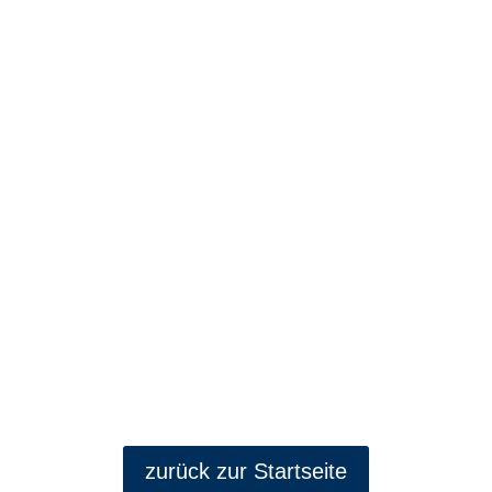
Marketing für einen multifunktionalen Dritten
Ort: Von Storytelling, Guerilla-Aktionen und
anstiftenden Formaten
zurück zur Startseite